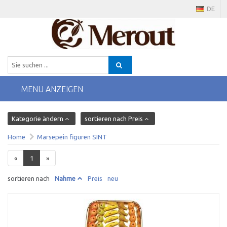
DE
MENU ANZEIGEN
Kategorie ändern
sortieren nach Preis
Home
Marsepein figuren SINT
«
1
»
sortieren nach
Nahme
Preis
neu