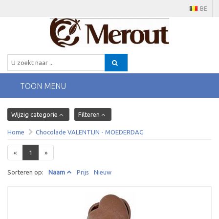
BE
TOON MENU
Wijzig categorie
Filteren
Home
Chocolade VALENTIJN - MOEDERDAG
«
1
»
Sorteren op:
Naam
Prijs
Nieuw