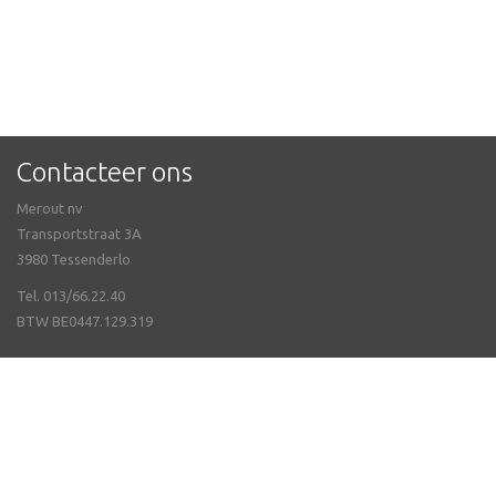
Contacteer ons
Merout nv
Transportstraat 3A
3980 Tessenderlo
Tel. 013/66.22.40
BTW BE0447.129.319
Veel gestelde vragen
Volg ons op
© Merout nv 2026 - Webwinkel door
WinFakt! e-Commerce