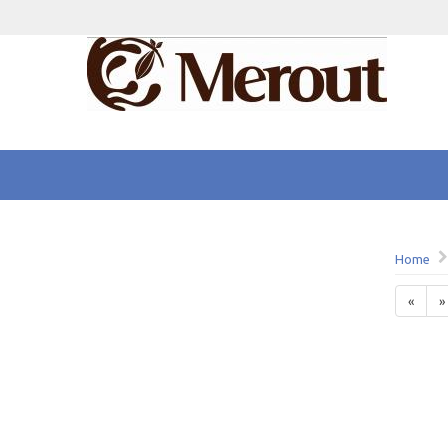
Home
«
»