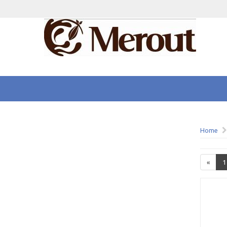
Home
«
1