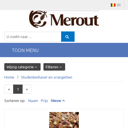
BE
TOON MENU
Wijzig categorie
Filteren
Home
Studentenhaver en orangetten
«
1
»
Sorteren op:
Naam
Prijs
Nieuw