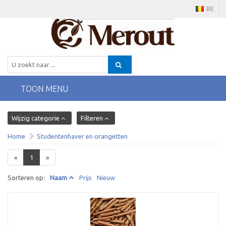
BE
TOON MENU
Wijzig categorie
Filteren
Home
Studentenhaver en orangetten
«
1
»
Sorteren op:
Naam
Prijs
Nieuw